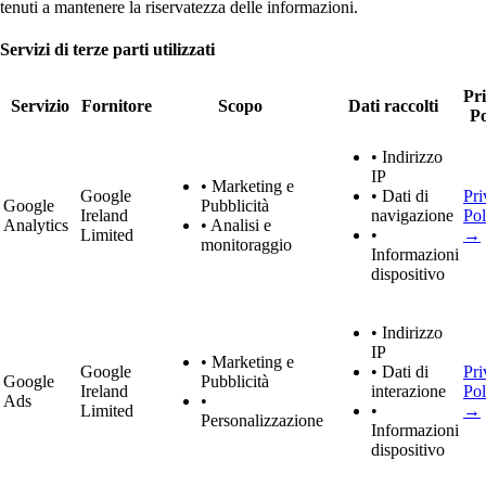
tenuti a mantenere la riservatezza delle informazioni.
Servizi di terze parti utilizzati
Pr
Servizio
Fornitore
Scopo
Dati raccolti
Po
• Indirizzo
IP
• Marketing e
Google
• Dati di
Pri
Google
Pubblicità
Ireland
navigazione
Pol
Analytics
• Analisi e
Limited
•
→
monitoraggio
Informazioni
dispositivo
• Indirizzo
IP
• Marketing e
Google
• Dati di
Pri
Google
Pubblicità
Ireland
interazione
Pol
Ads
•
Limited
•
→
Personalizzazione
Informazioni
dispositivo