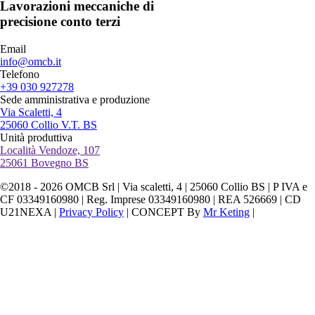
Lavorazioni meccaniche
di
precisione conto terzi
Email
info@omcb.it
Telefono
+39 030 927278
Sede amministrativa e produzione
Via Scaletti, 4
25060 Collio V.T. BS
Unità produttiva
Località Vendoze, 107
25061 Bovegno BS
©2018 - 2026 OMCB Srl | Via scaletti, 4 | 25060 Collio BS | P IVA e
CF 03349160980 | Reg. Imprese 03349160980 | REA 526669 | CD
U21NEXA |
Privacy Policy
| CONCEPT By
Mr Keting
|